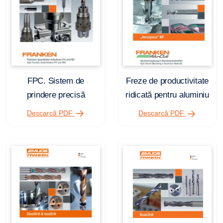
FPC. Sistem de
Freze de productivitate
prindere precisă
ridicată pentru aluminiu
Descarcă PDF
Descarcă PDF