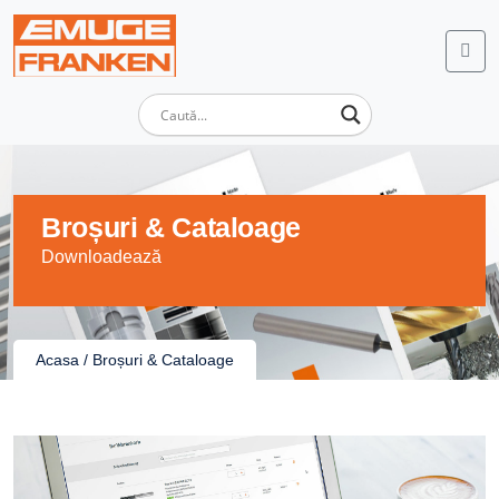
Broșuri & Cataloage
Downloadează
Acasa
/
Broșuri & Cataloage