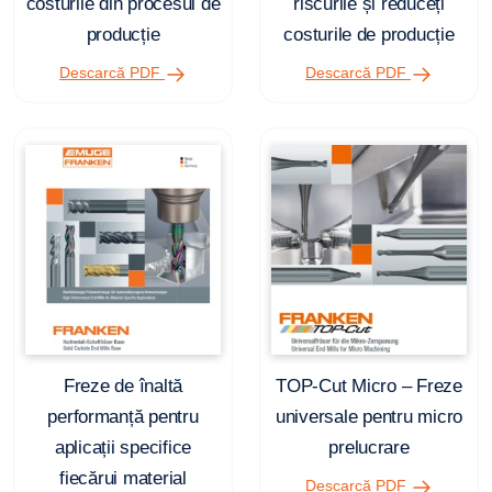
costurile din procesul de
riscurile și reduceți
producție
costurile de producție
Descarcă PDF
Descarcă PDF
Freze de înaltă
TOP-Cut Micro – Freze
performanță pentru
universale pentru micro
aplicații specifice
prelucrare
fiecărui material
Descarcă PDF