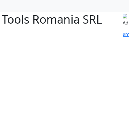
ools Romania SRL
Ad
em