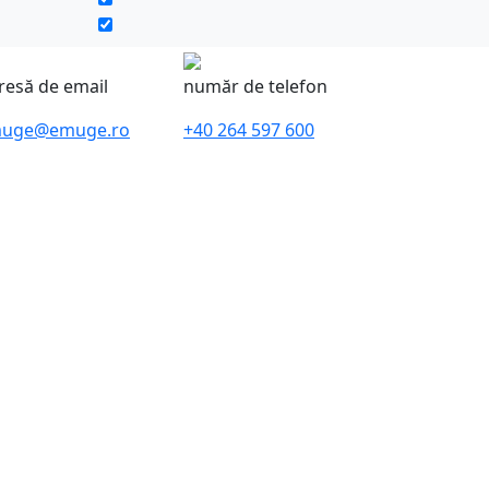
resă de email
număr de telefon
uge@emuge.ro
+40 264 597 600