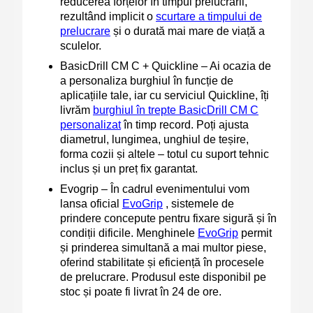
reducerea forțelor în timpul prelucrării,
rezultând implicit o
scurtare a timpului de
prelucrare
și o durată mai mare de viață a
sculelor.
BasicDrill CM C + Quickline
– Ai ocazia de
a personaliza burghiul în funcție de
aplicațiile tale, iar cu serviciul Quickline, îți
livrăm
burghiul în trepte BasicDrill CM C
personalizat
în timp record. Poți ajusta
diametrul, lungimea, unghiul de teșire,
forma cozii și altele – totul cu suport tehnic
inclus și un preț fix garantat.
Evogrip
– În cadrul evenimentului vom
lansa oficial
EvoGrip
, sistemele de
prindere concepute pentru fixare sigură și în
condiții dificile. Menghinele
EvoGrip
permit
și prinderea simultană a mai multor piese,
oferind stabilitate și eficiență în procesele
de prelucrare. Produsul este disponibil pe
stoc și poate fi livrat în 24 de ore.