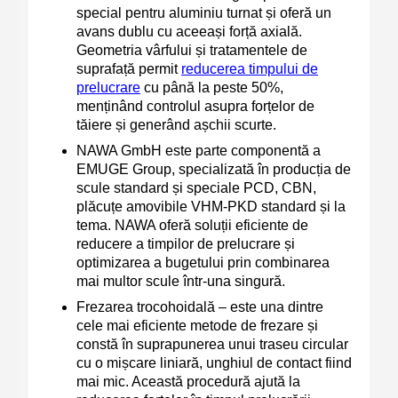
special pentru aluminiu turnat și oferă un
avans dublu cu aceeași forță axială.
Geometria vârfului și tratamentele de
suprafață permit
reducerea timpului de
prelucrare
cu până la peste 50%,
menținând controlul asupra forțelor de
tăiere și generând așchii scurte.
NAWA GmbH
este parte componentă a
EMUGE Group, specializată în producția de
scule standard și speciale PCD, CBN,
plăcuțe amovibile VHM-PKD standard și la
tema. NAWA oferă soluții eficiente de
reducere a timpilor de prelucrare și
optimizarea a bugetului prin combinarea
mai multor scule într-una singură.
Frezarea trocohoidală
– este una dintre
cele mai eficiente metode de frezare și
constă în suprapunerea unui traseu circular
cu o mișcare liniară, unghiul de contact fiind
mai mic. Această procedură ajută la